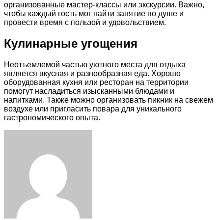
организованные мастер-классы или экскурсии. Важно,
чтобы каждый гость мог найти занятие по душе и
провести время с пользой и удовольствием.
Кулинарные угощения
Неотъемлемой частью уютного места для отдыха
является вкусная и разнообразная еда. Хорошо
оборудованная кухня или ресторан на территории
помогут насладиться изысканными блюдами и
напитками. Также можно организовать пикник на свежем
воздухе или пригласить повара для уникального
гастрономического опыта.
Facebook
Twitter
LinkedIn
Tumblr
Pinterest
Reddit
VKontakte
Odnoklassniki
Skype
WhatsApp
Telegram
Viber
Share
Print
via
Email