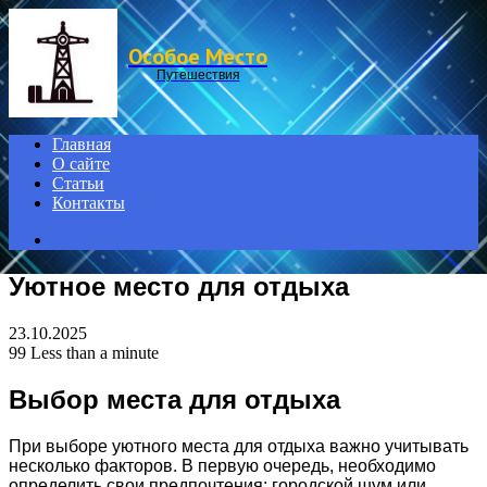
Menu
Особое Место
Путешествия
Главная
О сайте
Статьи
Контакты
Search
for
Уютное место для отдыха
23.10.2025
99
Less than a minute
Выбор места для отдыха
При выборе уютного места для отдыха важно учитывать
несколько факторов. В первую очередь, необходимо
определить свои предпочтения: городской шум или