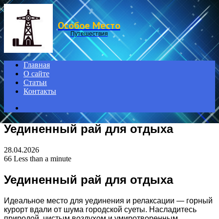
Menu
Особое Место
Путешествия
Главная
О сайте
Статьи
Контакты
Search
for
Уединенный рай для отдыха
28.04.2026
66
Less than a minute
Уединенный рай для отдыха
Идеальное место для уединения и релаксации — горный
курорт вдали от шума городской суеты. Насладитесь
природой, чистым воздухом и умиротворенным