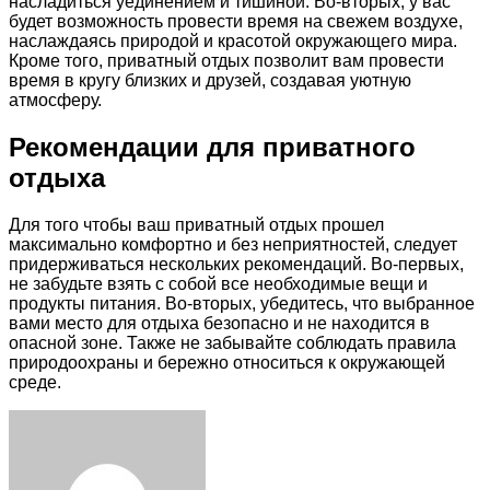
насладиться уединением и тишиной. Во-вторых, у вас
будет возможность провести время на свежем воздухе,
наслаждаясь природой и красотой окружающего мира.
Кроме того, приватный отдых позволит вам провести
время в кругу близких и друзей, создавая уютную
атмосферу.
Рекомендации для приватного
отдыха
Для того чтобы ваш приватный отдых прошел
максимально комфортно и без неприятностей, следует
придерживаться нескольких рекомендаций. Во-первых,
не забудьте взять с собой все необходимые вещи и
продукты питания. Во-вторых, убедитесь, что выбранное
вами место для отдыха безопасно и не находится в
опасной зоне. Также не забывайте соблюдать правила
природоохраны и бережно относиться к окружающей
среде.
Facebook
Twitter
LinkedIn
Tumblr
Pinterest
Reddit
VKontakte
Odnoklassniki
Skype
WhatsApp
Telegram
Viber
Share
Print
via
Email